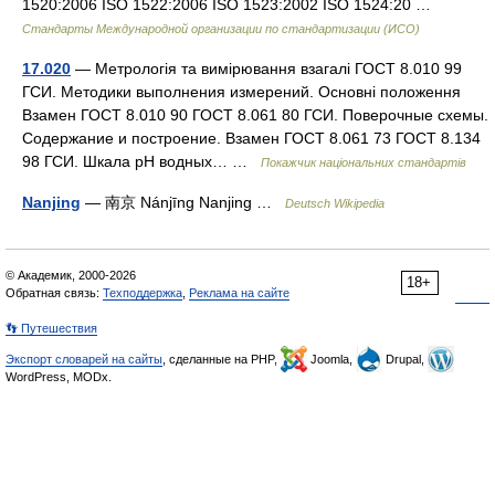
1520:2006 ISO 1522:2006 ISO 1523:2002 ISO 1524:20 …
Стандарты Международной организации по стандартизации (ИСО)
17.020
— Метрологія та вимірювання взагалі ГОСТ 8.010 99
ГСИ. Методики выполнения измерений. Основні положення
Взамен ГОСТ 8.010 90 ГОСТ 8.061 80 ГСИ. Поверочные схемы.
Содержание и построение. Взамен ГОСТ 8.061 73 ГОСТ 8.134
98 ГСИ. Шкала рН водных… …
Покажчик національних стандартів
Nanjing
— 南京 Nánjīng Nanjing …
Deutsch Wikipedia
© Академик, 2000-2026
18+
Обратная связь:
Техподдержка
,
Реклама на сайте
👣 Путешествия
Экспорт словарей на сайты
, сделанные на PHP,
Joomla,
Drupal,
WordPress, MODx.